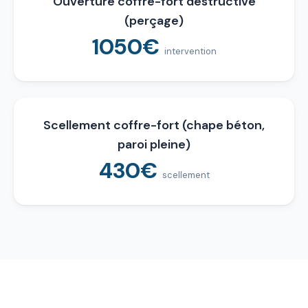
Ouverture coffre-fort destructive
(perçage)
1050€
intervention
Scellement coffre-fort (chape béton,
paroi pleine)
430€
scellement