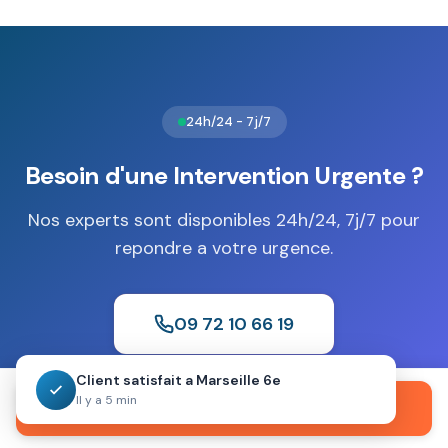
numériques à Argelès-Gazost. La norme EN 1047-1 avec
non destructives.
niveaux S1 (30 minutes) ou S2 (60 minutes) garantit la
résistance au feu, selon la nature des biens à préserver.
Ce type de coffre assure la conservation optimale
des archives sensibles.
24h/24 - 7j/7
Besoin d'une Intervention Urgente ?
Nos experts sont disponibles 24h/24, 7j/7 pour
repondre a votre urgence.
09 72 10 66 19
Client satisfait a Marseille 6e
Devis gratuit
Sans engagement
Intervention 30 min
Il y a 5 min
Appeler maintenant