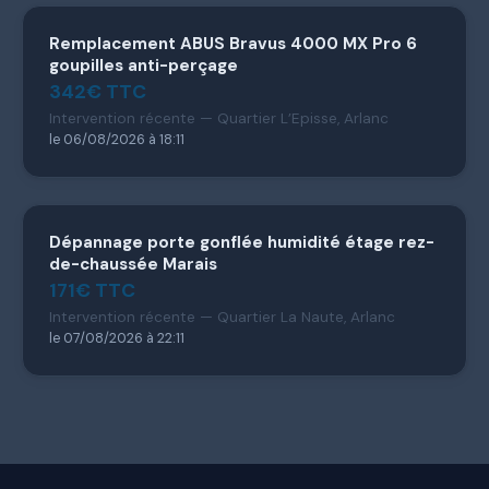
Remplacement ABUS Bravus 4000 MX Pro 6
goupilles anti-perçage
342€ TTC
Intervention récente — Quartier L’Episse, Arlanc
le 06/08/2026 à 18:11
Dépannage porte gonflée humidité étage rez-
de-chaussée Marais
171€ TTC
Intervention récente — Quartier La Naute, Arlanc
le 07/08/2026 à 22:11