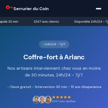
Serrurier du Coin
pide 30 min
2347 avis clients
Disponible 24h/24 - 7j/
24h/24 - 7j/7
Coffre-fort à Arlanc
Nos artisans interviennent chez vous en moins
de 30 minutes, 24h/24 - 7j/7.
Devis gratuit
Intervention 30 min
15 ans d'experience
2347 avis verifies