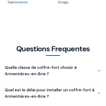
Sablonnières
Voulgis
Questions Frequentes
Quelle classe de coffre-fort choisir à
Armentières-en-Brie ?
La classe de coffre-fort dépend de la valeur des biens à
Quel est le délai pour installer un coffre-fort à
protéger. Pour des valeurs jusqu'à environ 8 000 €, un
coffre de Classe 0 suffit, tandis que les Classes I, II et III
Armentières-en-Brie ?
couvrent respectivement jusqu'à 25 000 €, 35 000 € et