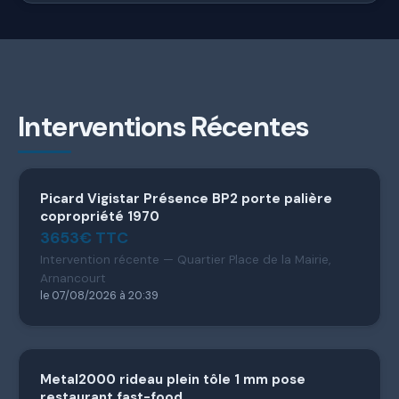
Interventions Récentes
Picard Vigistar Présence BP2 porte palière
copropriété 1970
3653€ TTC
Intervention récente — Quartier Place de la Mairie,
Arnancourt
le 07/08/2026 à 20:39
Metal2000 rideau plein tôle 1 mm pose
restaurant fast-food