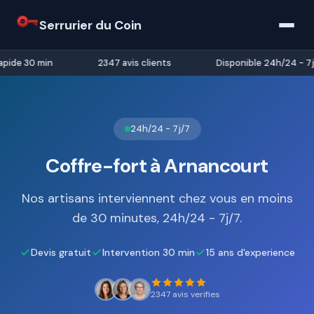
Serrurier du Coin
pide 30 min
2347 avis clients
Disponible 24h/24 - 7j/
24h/24 - 7j/7
Coffre-fort à Arnancourt
Nos artisans interviennent chez vous en moins
de 30 minutes, 24h/24 - 7j/7.
Devis gratuit
Intervention 30 min
15 ans d'experience
2347 avis verifies