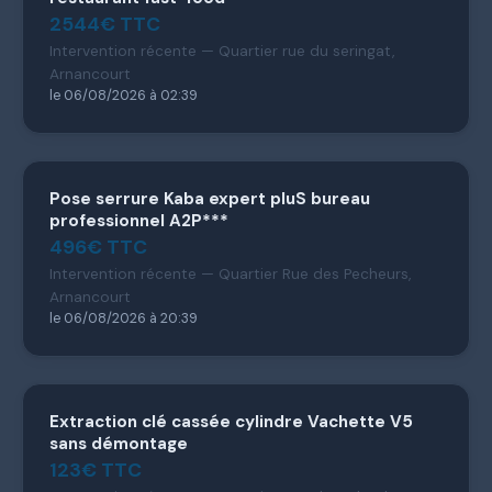
2544€ TTC
Intervention récente — Quartier rue du seringat,
Arnancourt
le 06/08/2026 à 02:39
Pose serrure Kaba expert pluS bureau
professionnel A2P***
496€ TTC
Intervention récente — Quartier Rue des Pecheurs,
Arnancourt
le 06/08/2026 à 20:39
Extraction clé cassée cylindre Vachette V5
sans démontage
123€ TTC