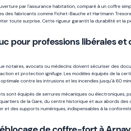
couverture par l'assurance habitation, comparé à un coffre si
s des fabricants comme Fichet-Bauche et Hartmann Tresore. 
éviter toute surprise. Cette rigueur garantit la durabilité et l
c pour professions libérales et 
 que notaires, avocats ou médecins doivent sécuriser des doc
action et protection ignifuge. Les modèles équipés de la cert
optimale contre les intrusions et les incendies jusqu'à 60 min
ets sont équipés de serrures mécaniques ou électroniques, pa
 quartiers de la Gare, du centre historique et aux abords de
er et des supports numériques, indispensables à la conformité 
éblocage de coffre-fort à Arnay-