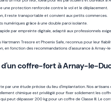
re dans un mur porteur, idéal pour les particuliers et bureaux à
offre une protection renforcée contre le vol et le déplacement.
ton, il reste transportable et convient aux petits commerces.
ts numériques grâce à une double paroi isolante.
rapide par empreinte digitale, adapté aux professionnels exig
Hartmann Tresore et Phoenix Safe, reconnus pour leur fiabili
ation, en fonction des recommandations d'assurance à Arnay-l
t d'un coffre-fort à Arnay-le-Duc
te par une étude précise du lieu d'implantation. Nos artisans
llement chimique est privilégié pour fixer solidement les coffr
, qui peut dépasser 200 kg pour un coffre de Classe III. Le cont