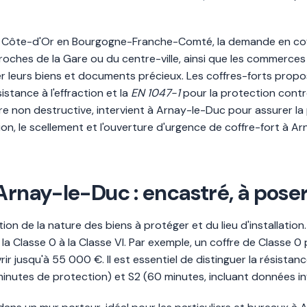
 Côte-d'Or en Bourgogne-Franche-Comté, la demande en coffr
oches de la Gare ou du centre-ville, ainsi que les commerces lo
ger leurs biens et documents précieux. Les coffres-forts pr
istance à l'effraction et la
EN 1047-1
pour la protection contre 
ture non destructive, intervient à Arnay-le-Duc pour assurer l
ion, le scellement et l'ouverture d'urgence de coffre-fort à A
Arnay-le-Duc : encastré, à poser
ion de la nature des biens à protéger et du lieu d'installation
 de la Classe 0 à la Classe VI. Par exemple, un coffre de Classe
ir jusqu'à 55 000 €. Il est essentiel de distinguer la résistanc
minutes de protection) et S2 (60 minutes, incluant données i