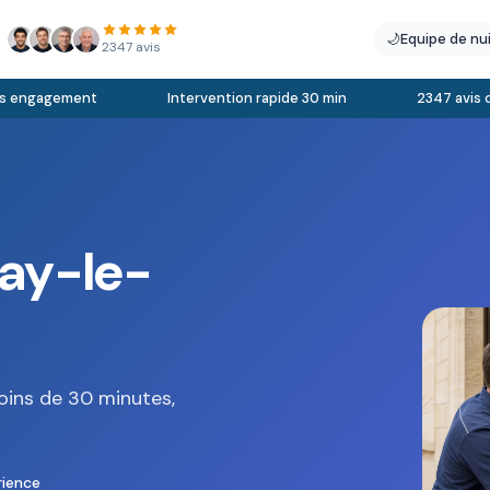
🌙
Equipe de nu
2347 avis
engagement
Intervention rapide 30 min
2347 avis clien
nay-le-
oins de 30 minutes,
rience