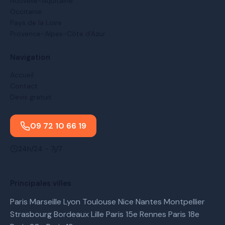
Nouvelle-Aquitaine
Occitanie
Pays de la Loire
Provence-Alpes-Côte d'Azur
Navigation
Accueil
Contact
Devis gratuit
09 72 10 66 19
24h/24 - 7j/7
Principales villes
Paris
Marseille
Lyon
Toulouse
Nice
Nantes
Montpellier
Strasbourg
Bordeaux
Lille
Paris 15e
Rennes
Paris 18e