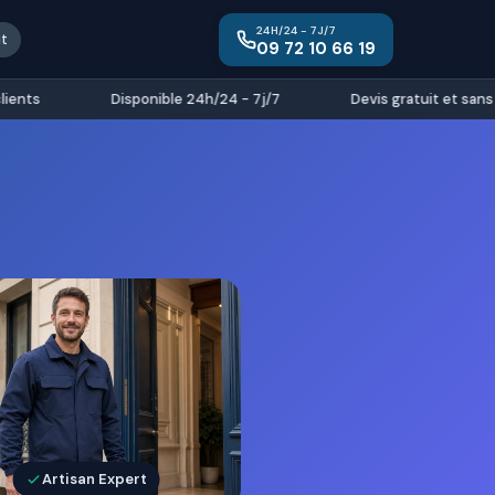
24H/24 - 7J/7
it
09 72 10 66 19
ts
Disponible 24h/24 - 7j/7
Devis gratuit et sans e
Artisan Expert