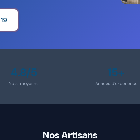
 19
4.8/5
15+
Note moyenne
Annees d'experience
Nos Artisans