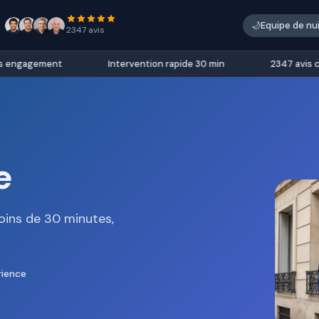
🌙
Equipe de nu
2347 avis
engagement
Intervention rapide 30 min
2347 avis clien
e
oins de 30 minutes,
rience