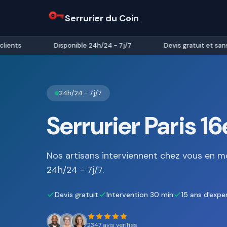
Serrurier du Coin
nts
Disponible 24h/24 - 7j/7
Devis gratuit et sans 
24h/24 - 7j/7
Serrurier Paris 16
Nos artisans interviennent chez vous en m
24h/24 - 7j/7.
Devis gratuit
Intervention 30 min
15 ans d'expe
2347 avis verifies