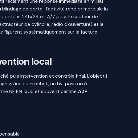
ntif réclament une réponse immédiate en milieu
indage de porte ; l'activité rend primordiale la
disponibles 24h/24 et 7j/7 pour le secteur de
xtracteur de cylindre, radio d'ouverture) et la
se figurent systématiquement sur la facture
ention local
é puis intervention et contrôle final. L'objectif
rçage grâce au crochet, au by-pass ou à
orme NF EN 1303 et souvent certifié
A2P
.
spensable.