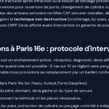
re fracturée après effraction ou le besoin de blindage préve
ervenons pour ouverture de porte, changement de cylindre ou bl
ise des artisans serruriers certifiés CAP serrurier-métallier, 
égient la
technique non destructive
(crochetage, by-pass, e
es CNPP. Devis affiché avant intervention et garantie de po
à Paris 16e : protocole d'interv
it un enchaînement précis : réception, diagnostic, devis affich
rte quand cela est possible : 9 cas sur 10 se règlent sans pe
éparable nous procédons au remplacement par un barillet conf
dans Paris 16e (ex. Passy, Auteuil, Porte Dauphine).
e, du pêne dormant, de la gâche et du type de serrure.
ionnant la méthode et les pièces nécessaires.
, by-pass, extracteur de cylindre ou perçage contrôlé si indi