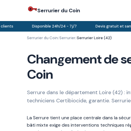
Serrurier du Coin
ients
Disponible 24h/24 - 7j/7
Devis gratuit et san
Serrurier du Coin
Serrurier
Serrurier Loire (42)
/
/
Changement de serr
Coin
Serrure dans le département Loire (42) : 
techniciens Certibiocide, garantie. Serruri
La Serrure tient une place centrale dans la séc
bâti mixte exige des interventions techniques ré