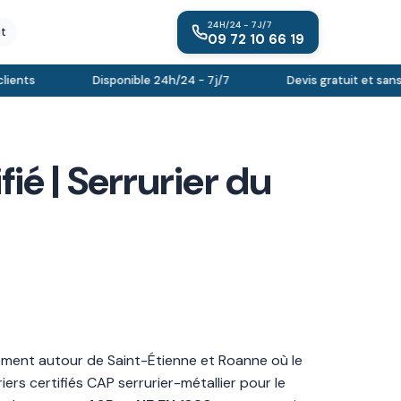
24H/24 - 7J/7
it
09 72 10 66 19
ents
Disponible 24h/24 - 7j/7
Devis gratuit et sans
ié | Serrurier du
rement autour de Saint-Étienne et Roanne où le
iers certifiés CAP serrurier-métallier pour le