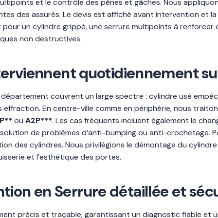
ultipoints et le contrôle des pênes et gâches. Nous appliquo
tes des assurés. Le devis est affiché avant intervention et la
pour un cylindre grippé, une serrure multipoints à renforcer
iques non destructives.
nterviennent quotidiennement sur 
e département couvrent un large spectre : cylindre usé empêch
fraction. En centre-ville comme en périphérie, nous traitons
P**
ou
A2P***
. Les cas fréquents incluent également le chan
résolution de problèmes d’anti-bumping ou anti-crochetage. Po
ion des cylindres. Nous privilégions le démontage du cylindre
uisserie et l’esthétique des portes.
ion en Serrure détaillée et séc
ent précis et traçable, garantissant un diagnostic fiable et 