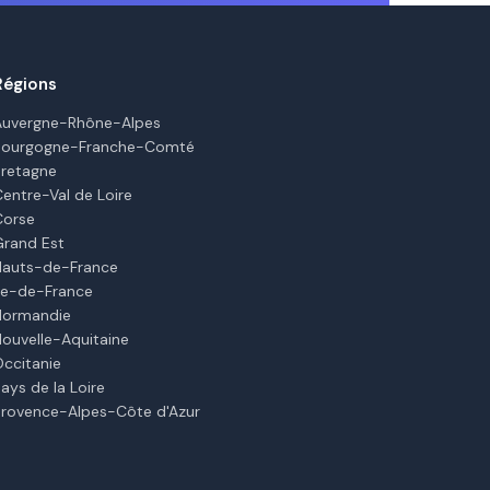
Régions
Auvergne-Rhône-Alpes
Bourgogne-Franche-Comté
Bretagne
Centre-Val de Loire
Corse
Grand Est
Hauts-de-France
Île-de-France
Normandie
Nouvelle-Aquitaine
Occitanie
ays de la Loire
Provence-Alpes-Côte d'Azur