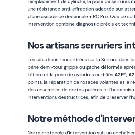
remplacement de cylindre, la pose de serrures m
une résistance anti-effraction adaptée aux atten
d’une assurance décennale + RC Pro. Que ce soit 
intervention combine diagnostic précis et techn
Nos artisans serruriers i
Les situations rencontrées sur la Serrure dans l
pêne demi-tour grippé ou gâche déformée après ef
têtière et la pose de cylindres certifiés
A2P*
,
A2
points, la réparation de rosaces volantes et la 
des ensembles de portes palières et l’harmonisat
interventions destructrices, afin de préserver l’h
Notre méthode d'intervent
Notre protocole d’intervention suit un enchaînem