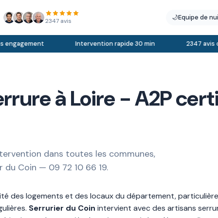
🌙
Equipe de nu
2347 avis
s engagement
Intervention rapide 30 min
2347 avis cli
ure à Loire - A2P certif
intervention dans toutes les communes,
er du Coin — 09 72 10 66 19.
urité des logements et des locaux du département, particuliè
gulières.
Serrurier du Coin
intervient avec des artisans serrur