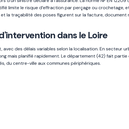
é lors d’un sinistre déclaré à l’assurance. La norme NF EN 122
ifié limite le risque d’effraction par perçage ou crochetage, e
t la traçabilité des poses figurent sur la facture, document n
 d'intervention dans le Loire
vec des délais variables selon la localisation. En secteur urb
 long mais planifié rapidement. Le département (42) fait partie
s, du centre-ville aux communes périphériques.