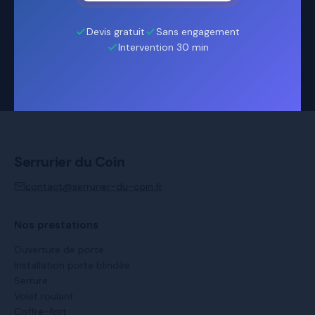
Devis gratuit
Sans engagement
Intervention 30 min
Serrurier du Coin
contact@serrurier-du-coin.fr
Nos prestations
Ouverture de porte
Installation porte blindée
Serrure
Volet roulant
Coffre-fort