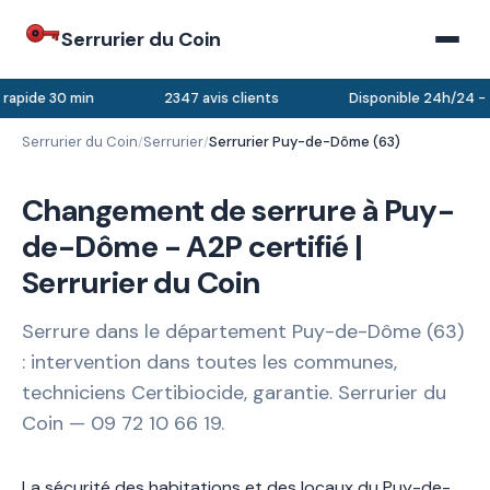
Serrurier du Coin
 rapide 30 min
2347 avis clients
Disponible 24h/24 - 
Serrurier du Coin
Serrurier
Serrurier Puy-de-Dôme (63)
/
/
Changement de serrure à Puy-
de-Dôme - A2P certifié |
Serrurier du Coin
Serrure dans le département Puy-de-Dôme (63)
: intervention dans toutes les communes,
techniciens Certibiocide, garantie. Serrurier du
Coin — 09 72 10 66 19.
La sécurité des habitations et des locaux du Puy-de-