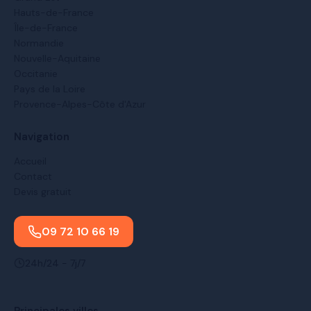
Hauts-de-France
Île-de-France
Normandie
Nouvelle-Aquitaine
Occitanie
Pays de la Loire
Provence-Alpes-Côte d'Azur
Navigation
Accueil
Contact
Devis gratuit
09 72 10 66 19
24h/24 - 7j/7