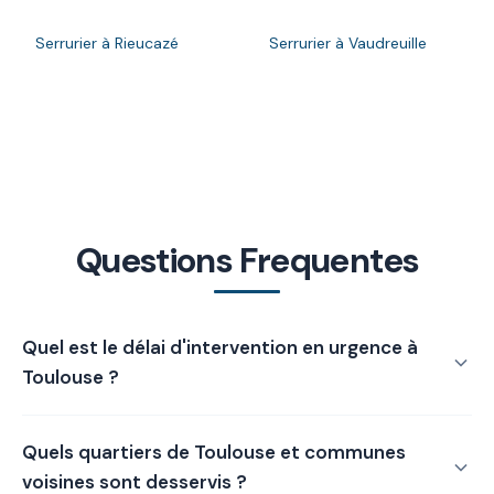
Serrurier à Rieucazé
Serrurier à Vaudreuille
Questions Frequentes
Quel est le délai d'intervention en urgence à
Toulouse ?
Délai moyen : 30 à 40 minutes en zone urbaine. Nous
Quels quartiers de Toulouse et communes
arrivons en général en 30 à 40 minutes sur Toulouse pour
une urgence, équipés pour l’ouverture non destructive
voisines sont desservis ?